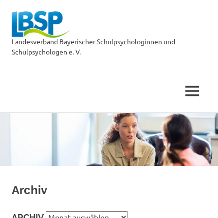
LBSP
Landesverband Bayerischer Schulpsychologinnen und
Schulpsychologen e. V.
MENÜ
Zum
Inhalt
springen
Archiv
Archiv
ARCHIV