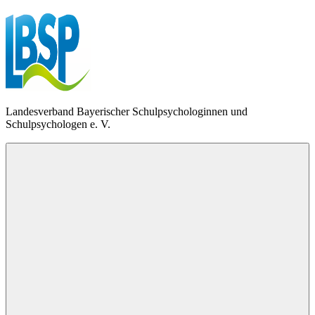
Zum
Inhalt
springen
LBSP
Landesverband Bayerischer Schulpsychologinnen und
Schulpsychologen e. V.
Menü