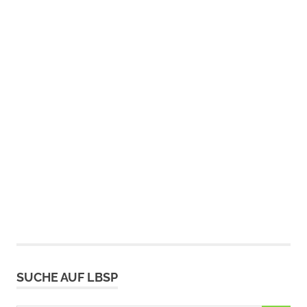
darauf ein, was die
Schulen…
SUCHE AUF LBSP