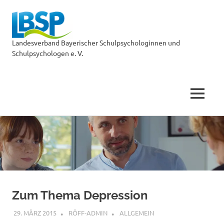
LBSP
Landesverband Bayerischer Schulpsychologinnen und
Schulpsychologen e. V.
MENÜ
Zum
Inhalt
springen
Zum Thema Depression
29. MÄRZ 2015
RÖFF-ADMIN
ALLGEMEIN