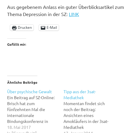
Aus gegebenem Anlass ein guter Überblicksartikel zum
Thema Depression in der SZ:
LINK
Drucken
E-Mail
Gefällt mir:
Ähnliche Beiträge
Über psychische Gewalt
Tipp aus der 3sat-
Ein Beitrag auf SZ-Online:
Mediathek
Brisch hat zum
Momentan findet sich
fünfzehnten Mal die
noch der Beitrag:
internationale
Ansichten eines
Bindungskonferenz in
Amokläufers in der 3sat-
München organisiert,
18. Mai 2017
Mediathek
diesmal zum Thema
In "Gesundheit"
(http://www.3sat.de/mediathek/?
17. Januar 2014