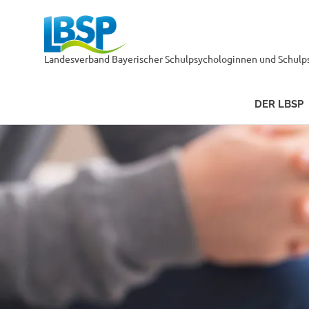
LBSP
Landesverband Bayerischer Schulpsychologinnen und Schulps
DER LBSP
Zum
Inhalt
springen