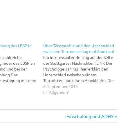
lung des LBSP in
Über Täterprofile und den Unterschied
zwischen Terroranschlag und Amoklauf
r zahlreiche
Ein interessanter Beitrag auf der Seite
glieder des LBSP an
der Stuttgarter Nachrichten: LINK Der
ung und bei der
Psychologe Jan Kizilhan erklärt den
mlung.Der
Unterschied zwischen einem
ahrestagung mit dem
Terroristen und einem Amokläufer. Die
matisierte
derzeit gehäuften Gewalttaten
6. September 2016
ulalltag“ von Frau
erstaunen den Fachmann nicht.
In "Allgemein"
lah-Steinkopff ist für
Stuttgart - Es gibt keine einfachen
Thema, das wir aus
Erklärungen dafür, weshalb ein Mensch
t intensiv
zur Waffe greift und um sich schießt.
. Frau Abdallah-
Für…
Nächster
Einschulung und ADHS
arbeiterin…
Beitrag: