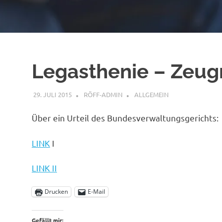
Legasthenie – Zeug
29. JULI 2015
RÖFF-ADMIN
ALLGEMEIN
Über ein Urteil des Bundesverwaltungsgerichts:
LINK
I
LINK II
Drucken
E-Mail
Gefällt mir: