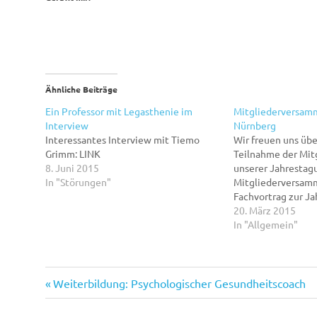
Ähnliche Beiträge
Ein Professor mit Legasthenie im
Mitgliederversamm
Interview
Nürnberg
Interessantes Interview mit Tiemo
Wir freuen uns übe
Grimm: LINK
Teilnahme der Mit
8. Juni 2015
unserer Jahrestag
In "Störungen"
Mitgliederversam
Fachvortrag zur J
Thema „Junge trau
20. März 2015
Flüchtlinge im Sch
In "Allgemein"
Dipl.- Psych. Abdal
uns ein wichtiges 
beraterischer Sich
diskutieren wollen
Vorheriger
Beitragsnavigation
Weiterbildung: Psychologischer Gesundheitscoach
Steinkopff ist Mit
Beitrag: