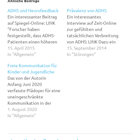
Ähnliche Beiträge
ADHS und Neurofeedback
Prävalenz von ADHS
Ein interessanter Beitrag
Ein interessantes
auf Spiegel-Online: LINK
Interview auf Zeit-Online
"Forscher haben
zur gefühlten und
festgestellt, dass ADHS-
tatsächlichen Verbreitung
Patienten einen höheren
von ADHS: LINK Dazu ein
Anteil an sogenannten
15. April 2015
weiterer Hinweis auf
15. September 2014
Thetawellen haben als
In "Allgemein"
einen Artikel auf
In "Störungen"
Gesunde. Diese
sueddeutsche.de, der
Freie Kommunikation für
Frequenzen kommen in
biologische Ursachen für
Kinder und Jugendliche
Zuständen des Dösens und
ADHS thematisiert: "Natur
Das von der Autorin
Entspannens sowie im
oder Umwelt - was trägt
Anfang Juni 2020
Übergang zum Schlaf vor.
stärker zu menschlichen
verfasste Plädoyer für eine
Hingegen sind die für
Eigenheiten und
uneingeschränkte
Aufmerksamkeit
Erkrankungen bei? Unter
Kommunikation in der
charakteristischen
Wissenschaftlern führt
Schule bilanzierte den seit
1. August 2020
schnellen Beta-Wellen im
diese Frage zu
16.03.2020 geltenden
In "Allgemein"
Gehirn von ADHS-Kindern
leidenschaftlichen
Lockdown für Schulen. Die
schwächer. Die Folge ist…
Diskussionen. Prägen…
darin erhobenen
Bedenken und