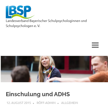
LBSP
Landesverband Bayerischer Schulpsychologinnen und
Schulpsychologen e. V.
MENÜ
Zum
Inhalt
springen
Einschulung und ADHS
12. AUGUST 2015
RÖFF-ADMIN
ALLGEMEIN