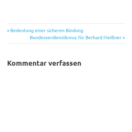
Psychologie
Vorheriger
Beitragsnavigation
Bedeutung einer sicheren Bindung
für die
Beitrag:
Nächster
Bundesverdienstkreuz für Berhard Meißner
Schule
Beitrag:
Kommentar verfassen