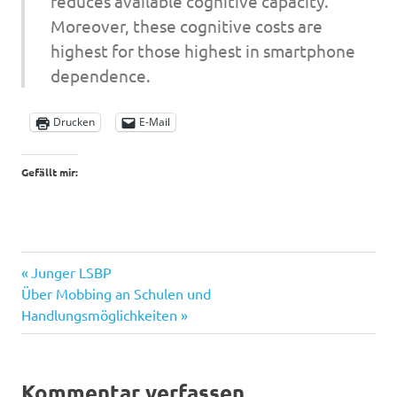
reduces available cognitive capacity.
Moreover, these cognitive costs are
highest for those highest in smartphone
dependence.
Drucken
E-Mail
Gefällt mir:
Kognitive
Vorheriger
Beitragsnavigation
Junger LSBP
Kapatzität
Nächster
Beitrag:
Über Mobbing an Schulen und
Mediensucht
Beitrag:
Handlungsmöglichkeiten
Kommentar verfassen