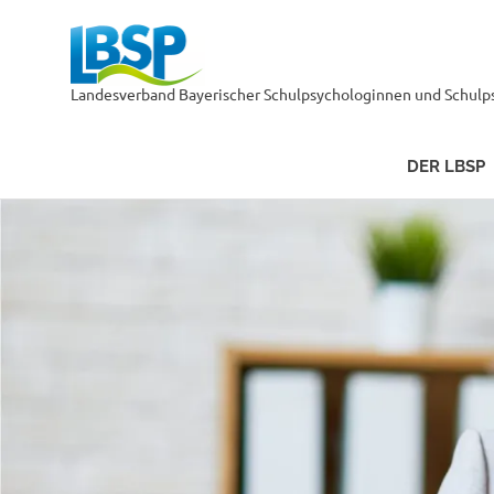
LBSP
Landesverband Bayerischer Schulpsychologinnen und Schulps
DER LBSP
Zum
Inhalt
springen