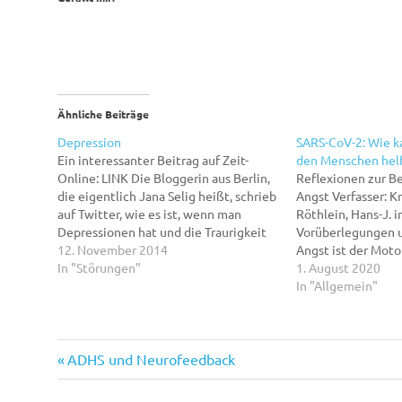
Ähnliche Beiträge
Depression
SARS-CoV-2: Wie k
Ein interessanter Beitrag auf Zeit-
den Menschen hel
Online: LINK Die Bloggerin aus Berlin,
Reflexionen zur B
die eigentlich Jana Selig heißt, schrieb
Angst Verfasser: K
auf Twitter, wie es ist, wenn man
Röthlein, Hans-J. 
Depressionen hat und die Traurigkeit
Vorüberlegungen 
so tief sitzt, dass man selbst nicht
12. November 2014
Angst ist der Motor
weiß, wo sie anfängt und wo sie
In "Störungen"
Entwicklung der M
1. August 2020
wieder aufhört. Wenn ihr selbst keine
vor Gefahren, sie 
In "Allgemein"
Depressionen habt,…
Menschen zu schü
gleichzeitig durch
mit ihr den Mensch
Ohne Angst und d
Vorheriger
Beitragsnavigation
ADHS und Neurofeedback
Beitrag: