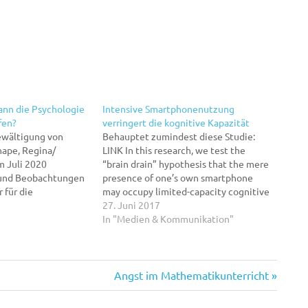
ann die Psychologie
Intensive Smartphonenutzung
fen?
verringert die kognitive Kapazität
ewältigung von
Behauptet zumindest diese Studie:
nape, Regina/
LINK In this research, we test the
im Juli 2020
“brain drain” hypothesis that the mere
und Beobachtungen
presence of one’s own smartphone
 für die
may occupy limited-capacity cognitive
enschheit. Sie warnt
resources, thereby leaving fewer
27. Juni 2017
vermag den
resources available for other tasks and
In "Medien & Kommunikation"
tzen und
undercutting cognitive performance.
 die Konfrontation
Results from two experiments indicate
en zu beflügeln.
that even when people are
ie…
successful…
Nächster
Angst im Mathematikunterricht
Beitrag: