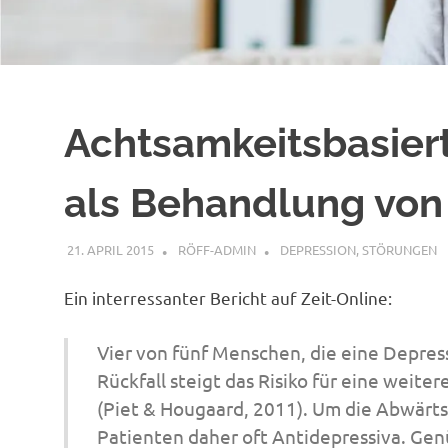
Achtsamkeitsbasiert
als Behandlung von
21. APRIL 2015
RÖFF-ADMIN
DEPRESSION
,
STÖRUNGEN
Ein interressanter Bericht auf Zeit-Online:
Vier von fünf Menschen, die eine Depres
Rückfall steigt das Risiko für eine weit
(Piet & Hougaard, 2011). Um die Abwärtss
Patienten daher oft Antidepressiva. Ge